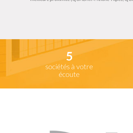
5
sociétés à votre
écoute