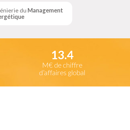
énierie du
Management
ergétique
13.9
M€ de chiffre
d’affaires global