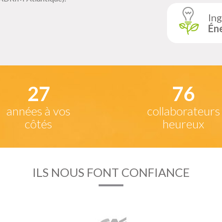
Ing
Én
27
77
années à vos
collaborateurs
côtés
heureux
ILS NOUS FONT CONFIANCE