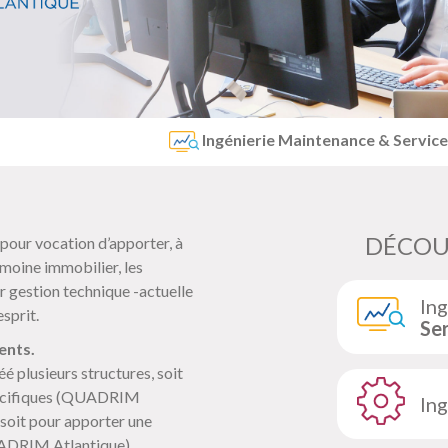
Ingénierie Maintenance & Services :
Missio
DÉCOU
our vocation d’apporter, à
imoine immobilier, les
r gestion technique -actuelle
In
sprit.
Ser
ents.
 plusieurs structures, soit
pécifiques (QUADRIM
In
soit pour apporter une
ADRIM Atlantique).